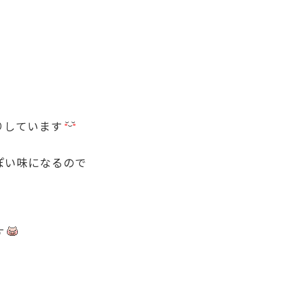
りしています
ぽい味になるので
す