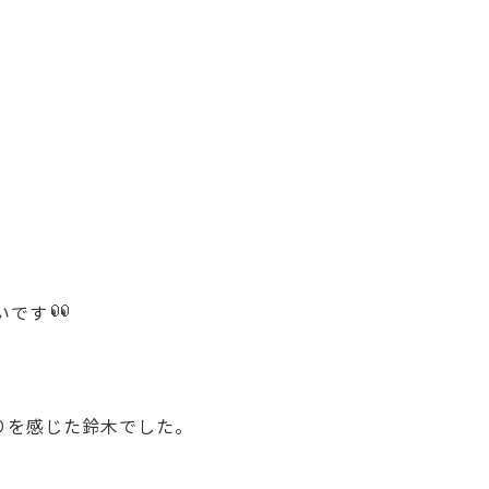
！
いです
りを感じた鈴木でした。