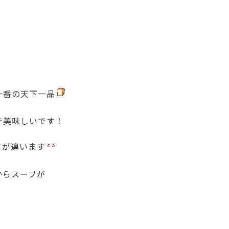
一番の天下一品
で美味しいです！
さが違います
からスープが