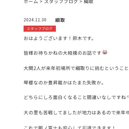
ホーム
>
スタッフブログ
>
綱取
綱取
2024.11.30
スタッフブログ
おはようございます！鈴木です。
皆様お待ちかねの大相撲のお話です
大関2人が来年初場所で綱取りに挑むというこ
琴櫻なのか豊昇龍かはたまた失敗か。
どちらにしろ面白くなること間違いなしですね
大の里も苦戦してましたが地力はあるので来年
これで照ノ富士も安心して引退できます！