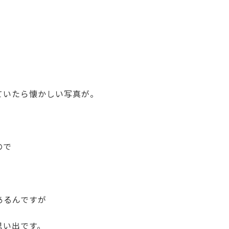
ていたら懐かしい写真が。
ので
あるんですが
思い出です。