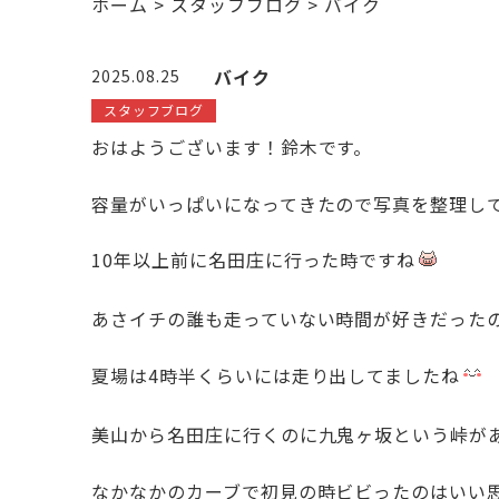
ホーム
>
スタッフブログ
>
バイク
バイク
2025.08.25
スタッフブログ
おはようございます！鈴木です。
容量がいっぱいになってきたので写真を整理し
10年以上前に名田庄に行った時ですね
あさイチの誰も走っていない時間が好きだった
夏場は4時半くらいには走り出してましたね
美山から名田庄に行くのに
九鬼ヶ坂という峠が
なかなかのカーブで初見の時ビビったのはいい