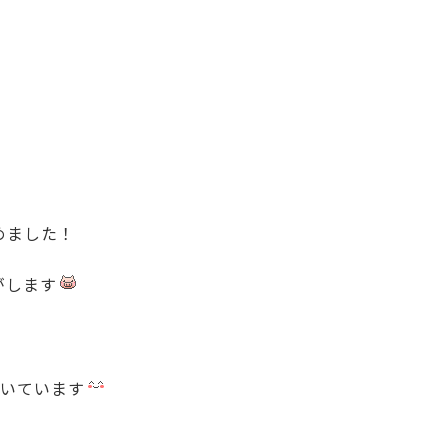
めました！
がします
続いています