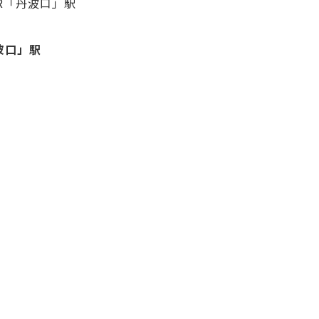
R「丹波口」駅
波口」駅