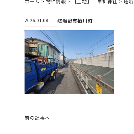
ホーム
>
物件情報
>
【土地】 車折神社
>
嵯峨
嵯峨野有栖川町
2026.01.08
前の記事へ