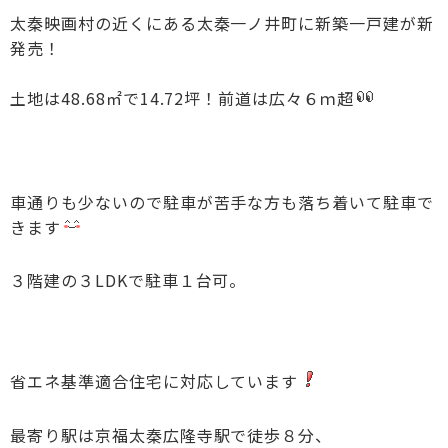
太秦映画村の近くにある太秦一ノ井町に新築一戸建が新
発売！
土地は48.68㎡で14.72坪！前道は広々６ｍ超
車通りも少ないので駐車が苦手な方も落ち着いて駐車で
きます
３階建の３LDKで駐車１台可。
省エネ基準適合住宅に対応しています
最寄り駅は京福太秦広隆寺駅で徒歩８分、